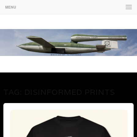
MENU
www.martenekman.se
FÖRGÖRARENS FRONT
TAG:
DISINFORMED PRINTS