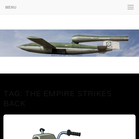
MENU
www.martenekman.se
FÖRGÖRARENS FRONT
TAG:
THE EMPIRE STRIKES
BACK